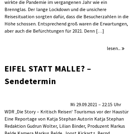
wirkte die Pandemie im vergangenen Jahr wie ein
Tourismus
Brennglas. Der lange Lockdown und die unsichere
vor
Reisesituation sorgten dafür, dass die Besucherzahlen in die
der
Höhe schossen. Entsprechend groß waren die Erwartungen,
Haustür
aber auch die Befürchtungen für 2021. Denn […]
lesen...
EIFEL STATT MALLE? –
Sendetermin
für
/
Kommentare deaktiviert
September 14, 2021
EIFEL
Mi 29.09.2021 – 22:15 Uhr
STATT
WDR ‚Die Story – Kritisch Reisen‘ Tourismus vor der Haustür
MALLE?
Eine Reportage von Katja Stephan Autorin Katja Stephan
–
Redaktion Gudrun Wolter, Lilian Binder, Produzent Markus
Sendetermin
Belde Kamera Markus Belde, Joost Kickartz, Bernd