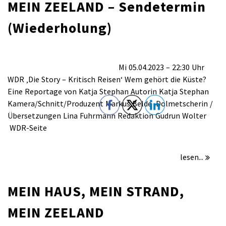
MEIN ZEELAND – Sendetermin
(Wiederholung)
für
/
Kommentare deaktiviert
März 28, 2023
MEIN
Mi 05.04.2023 – 22:30 Uhr
HAUS,
WDR ‚Die Story – Kritisch Reisen‘ Wem gehört die Küste?
MEIN
Eine Reportage von Katja Stephan Autorin Katja Stephan
STRAND,
Kamera/Schnitt/Produzent Markus Belde Dolmetscherin /
MEIN
Übersetzungen Lina Fuhrmann Redaktion Gudrun Wolter
ZEELAND
WDR-Seite
–
Sendetermin
(Wiederholung)
lesen...
MEIN HAUS, MEIN STRAND,
MEIN ZEELAND