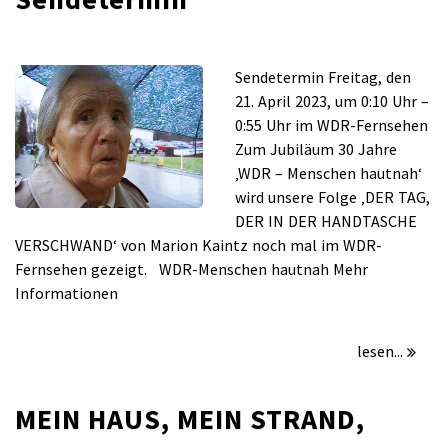
für
/
Kommentare deaktiviert
April 20, 2023
DER
Sendetermin Freitag, den
TAG,
21. April 2023, um 0:10 Uhr –
DER
0:55 Uhr im WDR-Fernsehen
IN
Zum Jubiläum 30 Jahre
DER
‚WDR – Menschen hautnah‘
HANDTASCHE
wird unsere Folge ‚DER TAG,
VERSCHWAND
DER IN DER HANDTASCHE
–
VERSCHWAND‘ von Marion Kaintz noch mal im WDR-
Sendetermin
Fernsehen gezeigt. WDR-Menschen hautnah Mehr
Informationen
lesen...
MEIN HAUS, MEIN STRAND,