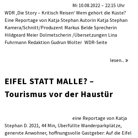
MEIN
Mi 10.08.2022 – 22:15 Uhr
HAUS,
WDR ‚Die Story – Kritisch Reisen‘ Wem gehört die Küste?
MEIN
Eine Reportage von Katja Stephan Autorin Katja Stephan
STRAND,
Kamera/Schnitt/Produzent Markus Belde Sprecherin
MEIN
Hildgeard Meier Dolmetscherin /Übersetzungen Lina
ZEELAND
Fuhrmann Redaktion Gudrun Wolter WDR-Seite
–
Sendetermin
lesen...
EIFEL STATT MALLE? –
Tourismus vor der Haustür
für
/
Kommentare deaktiviert
Oktober 13, 2021
EIFEL
eine Reportage von Katja
STATT
Stephan D. 2021, 44 Min, Überfüllte Wanderparkplätze,
MALLE?
genervte Anwohner, hoffnungsvolle Gastgeber: Auf die Eifel
–