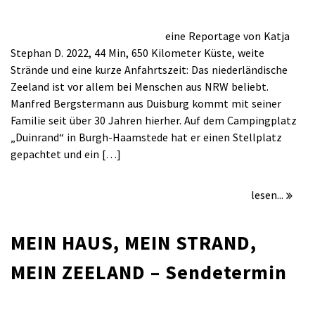
für
/
Kommentare deaktiviert
September 6, 2022
MEIN
eine Reportage von Katja
HAUS,
Stephan D. 2022, 44 Min, 650 Kilometer Küste, weite
MEIN
Strände und eine kurze Anfahrtszeit: Das niederländische
STRAND,
Zeeland ist vor allem bei Menschen aus NRW beliebt.
MEIN
Manfred Bergstermann aus Duisburg kommt mit seiner
ZEELAND
Familie seit über 30 Jahren hierher. Auf dem Campingplatz
„Duinrand“ in Burgh-Haamstede hat er einen Stellplatz
gepachtet und ein […]
lesen...
MEIN HAUS, MEIN STRAND,
MEIN ZEELAND – Sendetermin
für
/
Kommentare deaktiviert
Juli 24, 2022