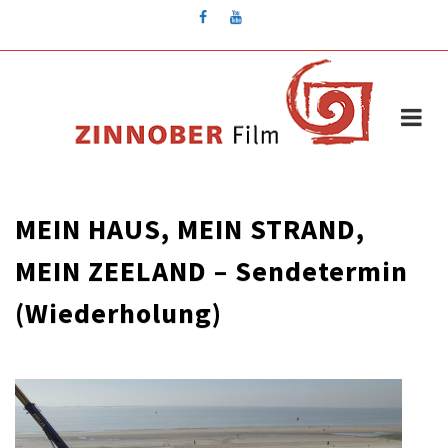
Skip
to
content
MEIN HAUS, MEIN STRAND,
MEIN ZEELAND – Sendetermin
(Wiederholung)
für
/
Kommentare deaktiviert
März 28, 2023
MEIN
HAUS,
MEIN
STRAND,