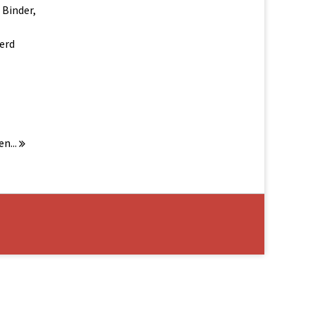
 Binder,
erd
n
en...