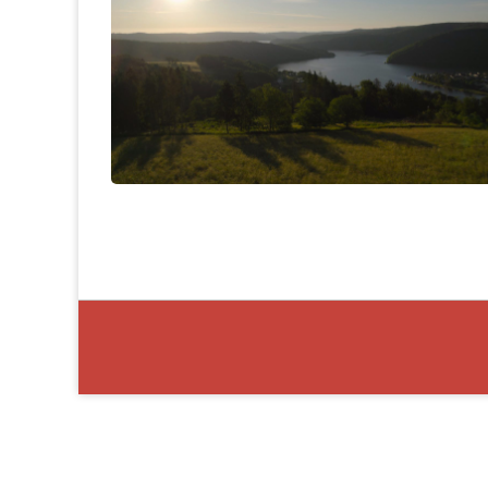
–
Sendete
Datenschutze