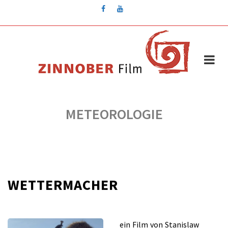
Skip
to
content
METEOROLOGIE
WETTERMACHER
für
/
Kommentare deaktiviert
Oktober 13, 2021
WETTERMACHER
ein Film von Stanislaw