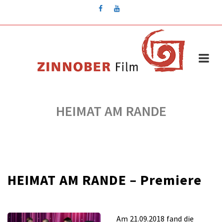
Skip
to
content
HEIMAT AM RANDE
HEIMAT AM RANDE – Premiere
für
/
Kommentare deaktiviert
März 14, 2019
HEIMAT
Am 21.09.2018 fand die