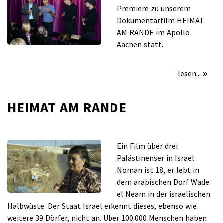
AM
Premiere zu unserem
RANDE
Dokumentarfilm HEIMAT
–
AM RANDE im Apollo
Premiere
Aachen statt.
lesen...
HEIMAT AM RANDE
für
/
Kommentare deaktiviert
März 14, 2018
HEIMAT
Ein Film über drei
AM
Palästinenser in Israel:
RANDE
Noman ist 18, er lebt in
dem arabischen Dorf Wade
el Neam in der israelischen
Halbwüste. Der Staat Israel erkennt dieses, ebenso wie
weitere 39 Dörfer, nicht an. Über 100.000 Menschen haben