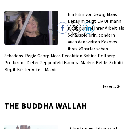
für
/
Kommentare deaktiviert
Mai 16, 2015
LIV
Ein Film von Georg Maas
ULLMANN
Der Film zeigt Liv Ullmann
–
nicht nur bei ihrer Arbeit als
EINE
Schauspielerin, sondern
NAHAUFNAHME
auch den weiten Kosmos
ihres künstlerischen
Schaffens. Regie Georg Maas Redaktion Sabine Rollberg
Produzent Dieter Zeppenfeld Kamera Markus Belde Schnitt
Birgit Köster Arte – Ma Vie
lesen...
THE BUDDHA WALLAH
für
/
Kommentare deaktiviert
Mai 16, 2010
THE
Christopher Titmuss ist