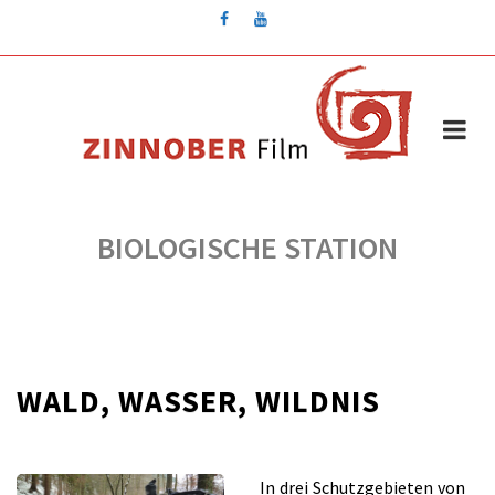
Skip
to
content
BIOLOGISCHE STATION
WALD, WASSER, WILDNIS
für
/
Kommentare deaktiviert
Mai 13, 2014
WALD,
In drei Schutzgebieten von